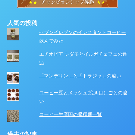
人気の投稿
セブンイレブンのインスタントコーヒー
飲んでみた
エチオピア シダモとイルガチェフェの違
い
「マンデリン」と「トラジャ」の違い
コーヒー豆とメッシュ(挽き目）ごとの違
い
コーヒー生産国の収穫期一覧
過去の記事