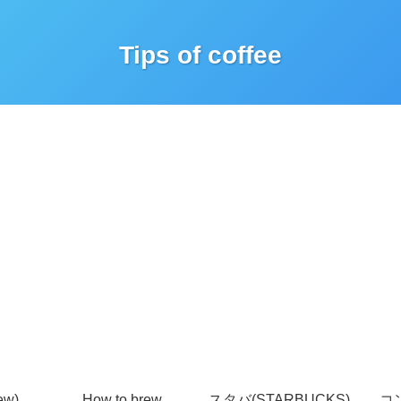
Tips of coffee
ew)
How to brew
スタバ(STARBUCKS)
コ