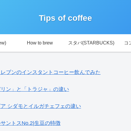
Tips of coffee
ew)
How to brew
スタバ(STARBUCKS)
コ
イレブンのインスタントコーヒー飲んでみた
デリン」と「トラジャ」の違い
ア シダモとイルガチェフェの違い
サントスNo.2|生豆の特徴