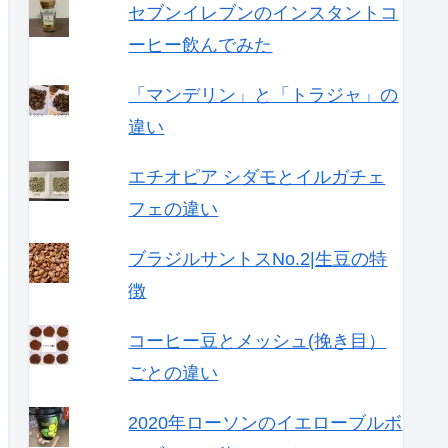
セブンイレブンのインスタントコ
ーヒー飲んでみた
「マンデリン」と「トラジャ」の
違い
エチオピア シダモとイルガチェ
フェの違い
ブラジルサントスNo.2|生豆の特
徴
コーヒー豆とメッシュ(挽き目）
ごとの違い
2020年ローソンのイエローブルボ