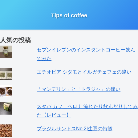
Tips of coffee
人気の投稿
セブンイレブンのインスタントコーヒー飲ん
でみた
エチオピア シダモとイルガチェフェの違い
「マンデリン」と「トラジャ」の違い
スタバ カフェベロナ 淹れたり飲んだりしてみ
た【レビュー】
ブラジルサントスNo.2|生豆の特徴