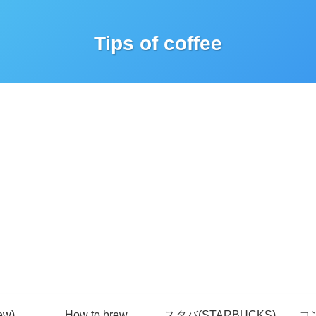
Tips of coffee
ew)
How to brew
スタバ(STARBUCKS)
コ