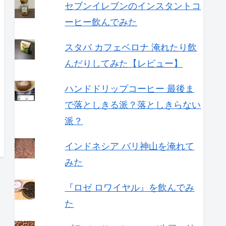
セブンイレブンのインスタントコ
ーヒー飲んでみた
スタバ カフェベロナ 淹れたり飲
んだりしてみた【レビュー】
ハンドドリップコーヒー 最後ま
で落としきる派？落としきらない
派？
インドネシア バリ神山を淹れて
みた
『ロゼ ロワイヤル』を飲んでみ
た