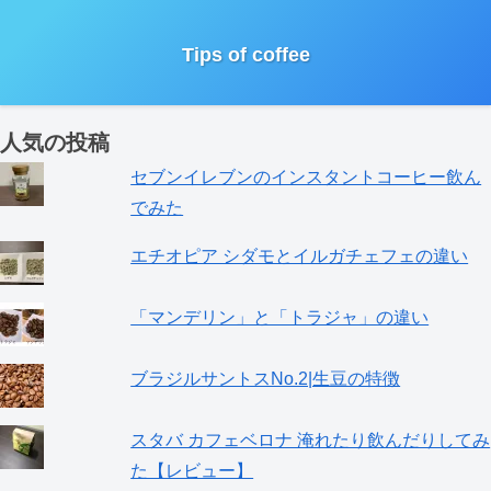
Tips of coffee
人気の投稿
セブンイレブンのインスタントコーヒー飲ん
でみた
エチオピア シダモとイルガチェフェの違い
「マンデリン」と「トラジャ」の違い
ブラジルサントスNo.2|生豆の特徴
スタバ カフェベロナ 淹れたり飲んだりしてみ
た【レビュー】