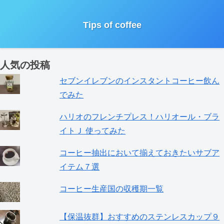
Tips of coffee
人気の投稿
セブンイレブンのインスタントコーヒー飲ん
でみた
ハリオのフレンチプレス！ハリオール・ブラ
イトＪ 使ってみた
コーヒー抽出において揃えておきたいサブア
イテム７選
コーヒー生産国の収穫期一覧
【保温抜群】おすすめのステンレスカップ９