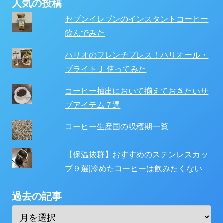
人気の投稿
セブンイレブンのインスタントコーヒー
飲んでみた
ハリオのフレンチプレス！ハリオール・
ブライトＪ 使ってみた
コーヒー抽出において揃えておきたいサ
ブアイテム７選
コーヒー生産国の収穫期一覧
【保温抜群】おすすめのステンレスカッ
プ９選|冷めたコーヒーは飲みたくない
過去の記事