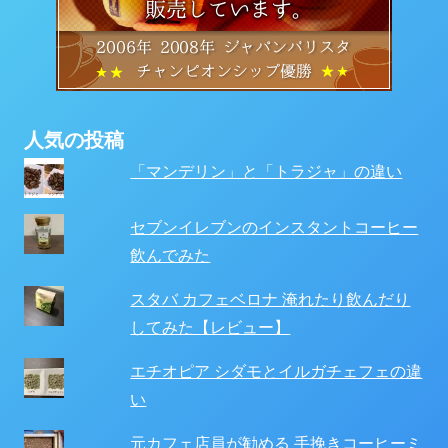
人気の投稿
「マンデリン」と「トラジャ」の違い
セブンイレブンのインスタントコーヒー
飲んでみた
スタバ カフェベロナ 淹れたり飲んだり
してみた【レビュー】
エチオピア シダモとイルガチェフェの違
い
元カフェ店員が勧める 手挽きコーヒーミ