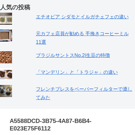
人気の投稿
エチオピア シダモとイルガチェフェの違い
元カフェ店員が勧める 手挽きコーヒーミル
11選
ブラジルサントスNo.2|生豆の特徴
「マンデリン」と「トラジャ」の違い
フレンチプレスをペーパーフィルターで漉し
てみた
A5588DCD-3B75-4A87-B6B4-
E023E75F6112