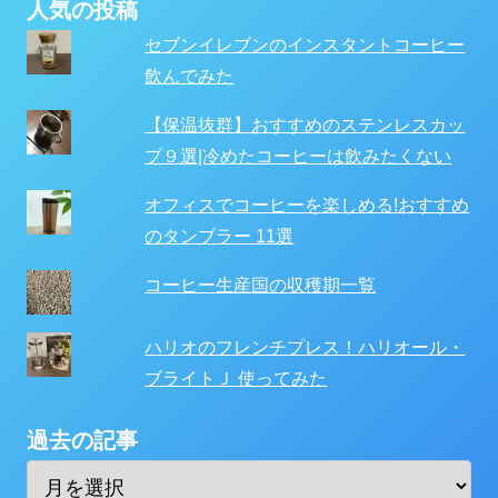
人気の投稿
セブンイレブンのインスタントコーヒー
飲んでみた
【保温抜群】おすすめのステンレスカッ
プ９選|冷めたコーヒーは飲みたくない
オフィスでコーヒーを楽しめる!おすすめ
のタンブラー 11選
コーヒー生産国の収穫期一覧
ハリオのフレンチプレス！ハリオール・
ブライトＪ 使ってみた
過去の記事