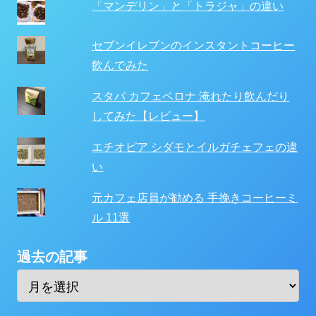
「マンデリン」と「トラジャ」の違い
セブンイレブンのインスタントコーヒー
飲んでみた
スタバ カフェベロナ 淹れたり飲んだり
してみた【レビュー】
エチオピア シダモとイルガチェフェの違
い
元カフェ店員が勧める 手挽きコーヒーミ
ル 11選
過去の記事