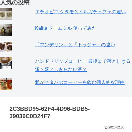
人気の投稿
エチオピア シダモとイルガチェフェの違い
Kalita ドームミル 使ってみた
「マンデリン」と「トラジャ」の違い
ハンドドリップコーヒー 最後まで落としきる
派？落としきらない派？
私がスタバのコーヒーを飲む個人的な理由
2C3BBD95-62F4-4D96-BDB5-
39036C0D24F7
2023.02.03