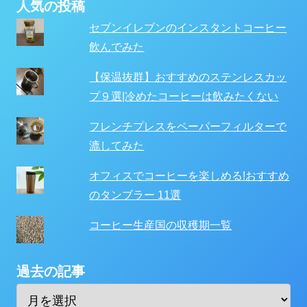
人気の投稿
セブンイレブンのインスタントコーヒー
飲んでみた
【保温抜群】おすすめのステンレスカッ
プ９選|冷めたコーヒーは飲みたくない
フレンチプレスをペーパーフィルターで
漉してみた
オフィスでコーヒーを楽しめる!おすすめ
のタンブラー 11選
コーヒー生産国の収穫期一覧
過去の記事