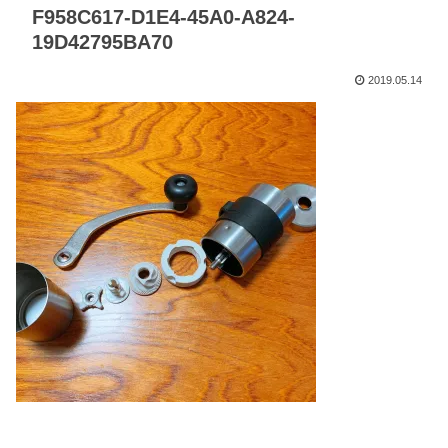
F958C617-D1E4-45A0-A824-
19D42795BA70
2019.05.14